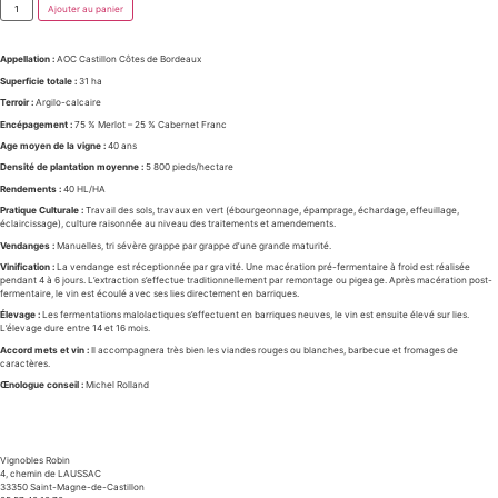
Ajouter au panier
Appellation :
AOC Castillon Côtes de Bordeaux
Superficie totale :
31 ha
Terroir :
Argilo-calcaire
Encépagement :
75 % Merlot – 25 % Cabernet Franc
Age moyen de la vigne :
40 ans
Densité de plantation moyenne :
5 800 pieds/hectare
Rendements :
40 HL/HA
Pratique Culturale :
Travail des sols, travaux en vert (ébourgeonnage, épamprage, échardage, effeuillage,
éclaircissage), culture raisonnée au niveau des traitements et amendements.
Vendanges :
Manuelles, tri sévère grappe par grappe d’une grande maturité.
Vinification :
La vendange est réceptionnée par gravité. Une macération pré-fermentaire à froid est réalisée
pendant 4 à 6 jours. L’extraction s’effectue traditionnellement par remontage ou pigeage. Après macération post-
fermentaire, le vin est écoulé avec ses lies directement en barriques.
Élevage :
Les fermentations malolactiques s’effectuent en barriques neuves, le vin est ensuite élevé sur lies.
L’élevage dure entre 14 et 16 mois.
Accord mets et vin :
Il accompagnera très bien les viandes rouges ou blanches, barbecue et fromages de
caractères.
Œnologue conseil :
Michel Rolland
Vignobles Robin
4, chemin de LAUSSAC
33350 Saint-Magne-de-Castillon