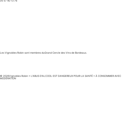
05 57 40 13 76
contact@vignoblesrobin.com
Les Vignobles Robin sont membres duGrand Cercle des Vins de Bordeaux.
© 2026Vignobles Robin • L’ABUS D’ALCOOL EST DANGEREUX POUR LA SANTÉ • À CONSOMMER AVEC
MODÉRATION