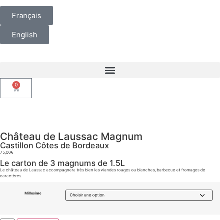
Français
English
0
Château de Laussac Magnum
Castillon Côtes de Bordeaux
75,00
€
Le carton de 3 magnums de 1.5L
Le château de Laussac accompagnera très bien les viandes rouges ou blanches, barbecue et fromages de
caractères.
Millesime