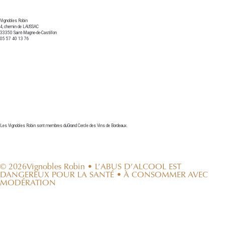
Vignobles Robin
4, chemin de LAUSSAC
33350 Saint-Magne-de-Castillon
05 57 40 13 76
contact@vignoblesrobin.com
Les Vignobles Robin sont membres duGrand Cercle des Vins de Bordeaux.
© 2026Vignobles Robin • L’ABUS D’ALCOOL EST
DANGEREUX POUR LA SANTÉ • À CONSOMMER AVEC
MODÉRATION