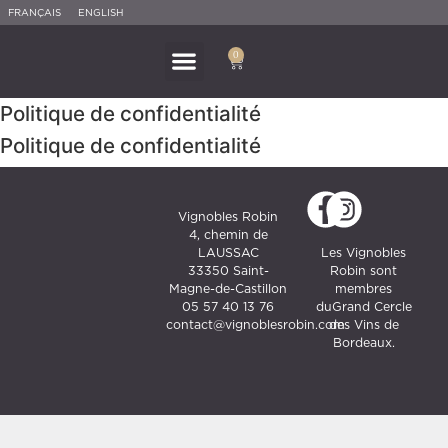
FRANÇAIS
ENGLISH
0
Politique de confidentialité
Politique de confidentialité
Vignobles Robin
4, chemin de
Les Vignobles
LAUSSAC
Robin sont
33350 Saint-
membres
Magne-de-Castillon
duGrand Cercle
05 57 40 13 76
des Vins de
contact@vignoblesrobin.com
Bordeaux.